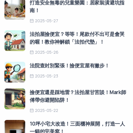
打造安全無毒的兒童樂園：居家裝潢避坑指
南！
2025-05-27
法拍屋撿便宜？等等！尾款付不出可是會哭
的喔！教你神解鎖「法拍代墊」！
2025-05-26
法院查封別緊張！撿便宜屋有撇步！
2025-05-23
撿便宜還是踩地雷？法拍屋甘苦談！Mark師
傅帶你避開陷阱！
2025-05-22
10坪小宅大改造！三面櫃神展開，打造一人
一貓的完美窩！