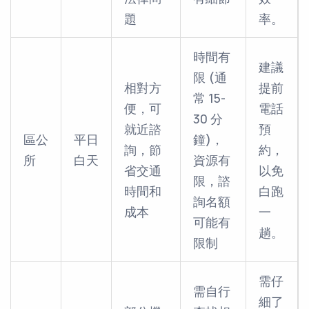
題
率。
時間有
建議
限 (通
相對方
提前
常 15-
便，可
電話
30 分
就近諮
預
區公
平日
鐘)，
詢，節
約，
所
白天
資源有
省交通
以免
限，諮
時間和
白跑
詢名額
成本
一
可能有
趟。
限制
需仔
需自行
細了