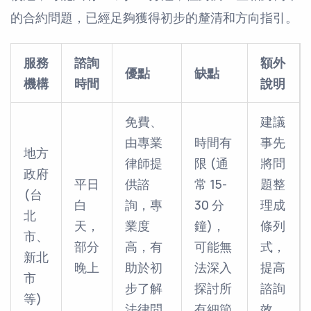
的合約問題，已經足夠獲得初步的釐清和方向指引。
服務
諮詢
額外
優點
缺點
機構
時間
說明
免費、
建議
由專業
時間有
事先
地方
律師提
限 (通
將問
政府
平日
供諮
常 15-
題整
(台
白
詢，專
30 分
理成
北
天，
業度
鐘)，
條列
市、
部分
高，有
可能無
式，
新北
晚上
助於初
法深入
提高
市
步了解
探討所
諮詢
等)
法律問
有細節
效