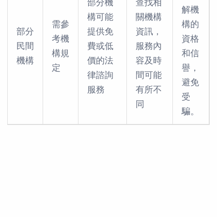
部分機
查找相
解機
構可能
關機構
需參
構的
部分
提供免
資訊，
考機
資格
民間
費或低
服務內
構規
和信
機構
價的法
容及時
定
譽，
律諮詢
間可能
避免
服務
有所不
受
同
騙。