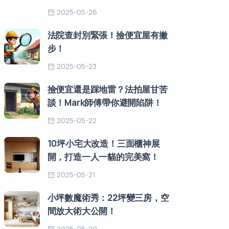
2025-05-26
法院查封別緊張！撿便宜屋有撇
步！
2025-05-23
撿便宜還是踩地雷？法拍屋甘苦
談！Mark師傅帶你避開陷阱！
2025-05-22
10坪小宅大改造！三面櫃神展
開，打造一人一貓的完美窩！
2025-05-21
小坪數魔術秀：22坪變三房，空
間放大術大公開！
2025-05-20