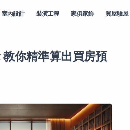
主導覽
室內設計
裝潢工程
家俱家飾
買屋驗屋
k 教你精準算出買房預