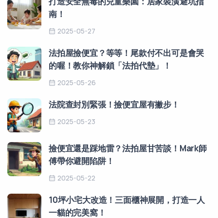
打造安全無毒的兒童樂園：居家裝潢避坑指
南！
2025-05-27
法拍屋撿便宜？等等！尾款付不出可是會哭
的喔！教你神解鎖「法拍代墊」！
2025-05-26
法院查封別緊張！撿便宜屋有撇步！
2025-05-23
撿便宜還是踩地雷？法拍屋甘苦談！Mark師
傅帶你避開陷阱！
2025-05-22
10坪小宅大改造！三面櫃神展開，打造一人
一貓的完美窩！