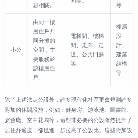
間等。
息相關。
等
由同一樓
樓層
層住戶共
電梯間、樓梯
設
同分擔的
間、走廊、走
計、
小公
空間，主
道、公共門廳
建築
要服務於
等。
結構
該樓層住
等
戶。
除了上述法定公設外，許多現代化社區更會規劃許多
附加的休閒設施，例如：健身房、游泳池、圖書館、
宴會廳、空中花園等，這些非必要的公設雖然提升了
居住舒適度，卻也進一步拉高了公設比。這些附加設