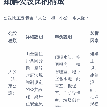
細解公設比的構成
公設比主要包含「大公」和「小公」兩大類：
公設
影響
詳細說明
舉例說明
種類
因素
由全體住
建築
頂樓水箱、空
戶共同分
法
調機房、一樓
擔，屬於
規、
大公
管理室、地下
政府法規
建築
（法
室蓄水池、配
強制規定
設
定公
電室、機械
的公共設
計、
設）
室、消防設備
施，與居
社區
室、垃圾儲存
住安全息
規模