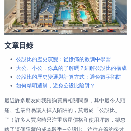
文章目錄
公設比的歷史演變：從慘痛的教訓中學習
大公、小公，你真的了解嗎？細解公設比的構成
公設比的歷史變遷與計算方式：避免數字陷阱
如何精明選購，避免公設比陷阱？
最近許多朋友向我諮詢買房相關問題，其中最令人頭
痛、也最容易讓人掉入陷阱的，莫過於「公設比」
了！許多人買房時只注重房屋價格和使用坪數，卻忽
略了這個隱藏的成本殺手—公設比，往往在簽約後才