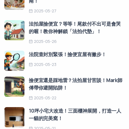
南！
2025-05-27
法拍屋撿便宜？等等！尾款付不出可是會哭
的喔！教你神解鎖「法拍代墊」！
2025-05-26
法院查封別緊張！撿便宜屋有撇步！
2025-05-23
撿便宜還是踩地雷？法拍屋甘苦談！Mark師
傅帶你避開陷阱！
2025-05-22
10坪小宅大改造！三面櫃神展開，打造一人
一貓的完美窩！
2025-05-21