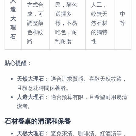
人
方式合
民，顏色
人工，
造
成，可
選擇多
較無天
中
大
調整顏
樣，不易
然石材
等
理
色和紋
吃色，耐
的獨特
石
路
刮耐磨
性
貼心提醒：
天然大理石：
適合追求質感、喜歡天然紋路，
且願意花時間保養者。
人造大理石：
適合預算有限，且希望耐用易清
潔者。
石材餐桌的清潔和保養
天然大理石：
避免茶漬、咖啡漬、紅酒漬等，