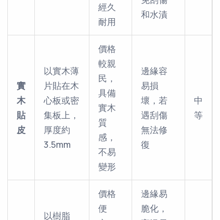
經久
和水漬
耐用
價格
較親
以實木薄
邊緣容
民，
實
片貼在木
易損
具備
木
心板或密
壞，若
中
實木
貼
集板上，
遇刮傷
等
質
皮
厚度約
無法修
感，
3.5mm
復
不易
變形
價格
邊緣易
便
脆化，
以樹脂