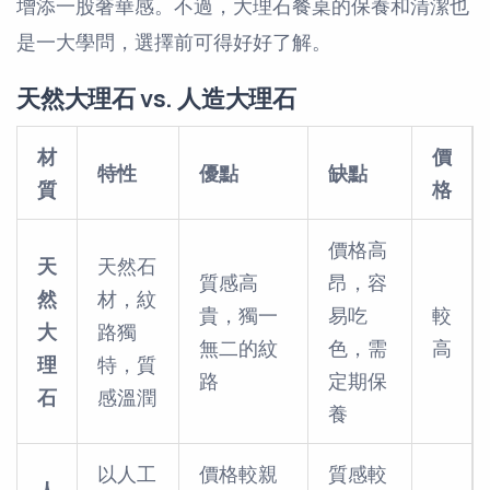
增添一股奢華感。不過，大理石餐桌的保養和清潔也
是一大學問，選擇前可得好好了解。
天然大理石 vs. 人造大理石
材
價
特性
優點
缺點
質
格
價格高
天
天然石
質感高
昂，容
然
材，紋
貴，獨一
易吃
較
大
路獨
無二的紋
色，需
高
理
特，質
路
定期保
石
感溫潤
養
以人工
價格較親
質感較