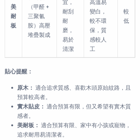
宜，
高溫易
美
（甲醛 +
耐刮
變白，
較
耐
三聚氰
耐
較不環
低
板
胺）高壓
磨，
保，質
堆疊製成
易於
感較人
清潔
工
貼心提醒：
原木：
適合追求質感、喜歡木頭原始紋路，且
預算較高者。
實木貼皮：
適合預算有限，但又希望有實木質
感者。
美耐板：
適合預算有限、家中有小孩或寵物，
追求耐用易清潔者。