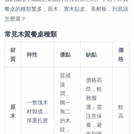
餐桌的種類繁多，原木、實木貼皮、美耐板，到底該
怎麼選？
常見木質餐桌種類
材
價
特性
優點
缺點
質
格
質感
價格高
溫
昂，較
潤，
難搬
一整塊木
獨一
原
運，需
較
材製成，
無二
木
注意保
高
厚重扎實
的木
養，避
紋，
免刮傷