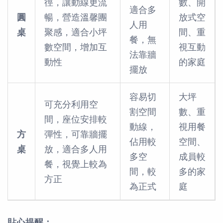
徑，讓動線更流
數、開
適合多
圓
暢，營造溫馨團
放式空
人用
桌
聚感，適合小坪
間、重
餐，無
數空間，增加互
視互動
法靠牆
動性
的家庭
擺放
容易切
大坪
可充分利用空
割空間
數、重
間，座位安排較
動線，
視用餐
方
彈性，可靠牆擺
佔用較
空間、
桌
放，適合多人用
多空
成員較
餐，視覺上較為
間，較
多的家
方正
為正式
庭
貼心提醒：